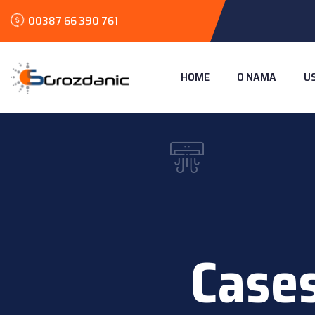
00387 66 390 761
HOME
O NAMA
U
Case